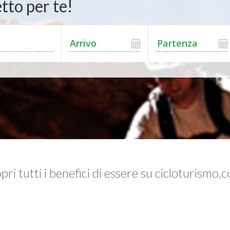
tto per te!
pri tutti i benefici di essere su cicloturismo.