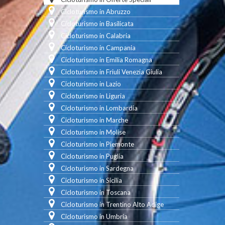
Cicloturismo in Abruzzo
Cicloturismo in Basilicata
Cicloturismo in Calabria
Cicloturismo in Campania
Cicloturismo in Emilia Romagna
Cicloturismo in Friuli Venezia Giulia
Cicloturismo in Lazio
Cicloturismo in Liguria
Cicloturismo in Lombardia
Cicloturismo in Marche
Cicloturismo in Molise
Cicloturismo in Piemonte
Cicloturismo in Puglia
Cicloturismo in Sardegna
Cicloturismo in Sicilia
Cicloturismo in Toscana
Cicloturismo in Trentino Alto Adige
Cicloturismo in Umbria