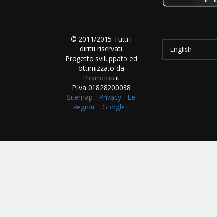
© 2011/2015 Tutti i
diritti riservati
English
Progetto sviluppato ed
ottimizzato da
Piramedia
.it
P.iva 01828200038
Sitemap
-
Privacy
-
Le
Regioni
-
Google+