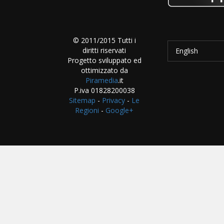
© 2011/2015 Tutti i
diritti riservati
English
Progetto sviluppato ed
ottimizzato da
Piramedia
.it
P.iva 01828200038
Sitemap
-
Privacy
-
Le
Regioni
-
Google+