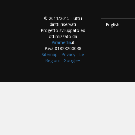
© 2011/2015 Tutti i
diritti riservati
English
Progetto sviluppato ed
ottimizzato da
Piramedia
.it
P.iva 01828200038
Sitemap
-
Privacy
-
Le
Regioni
-
Google+