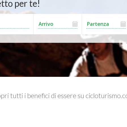
tto per te!
pri tutti i benefici di essere su cicloturismo.