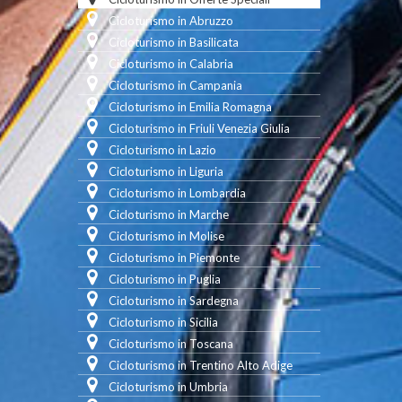
Cicloturismo in Abruzzo
Cicloturismo in Basilicata
Cicloturismo in Calabria
Cicloturismo in Campania
Cicloturismo in Emilia Romagna
Cicloturismo in Friuli Venezia Giulia
Cicloturismo in Lazio
Cicloturismo in Liguria
Cicloturismo in Lombardia
Cicloturismo in Marche
Cicloturismo in Molise
Cicloturismo in Piemonte
Cicloturismo in Puglia
Cicloturismo in Sardegna
Cicloturismo in Sicilia
Cicloturismo in Toscana
Cicloturismo in Trentino Alto Adige
Cicloturismo in Umbria