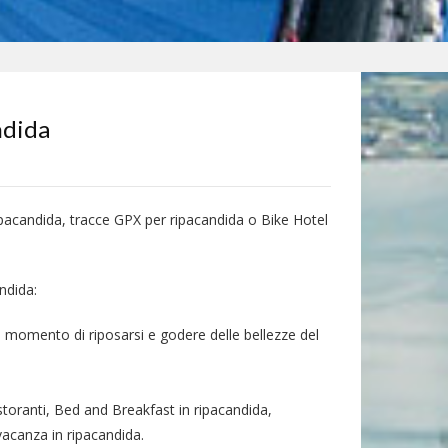
ndida
ipacandida, tracce GPX per ripacandida o Bike Hotel
andida:
il momento di riposarsi e godere delle bellezze del
storanti, Bed and Breakfast in ripacandida,
 vacanza in ripacandida.