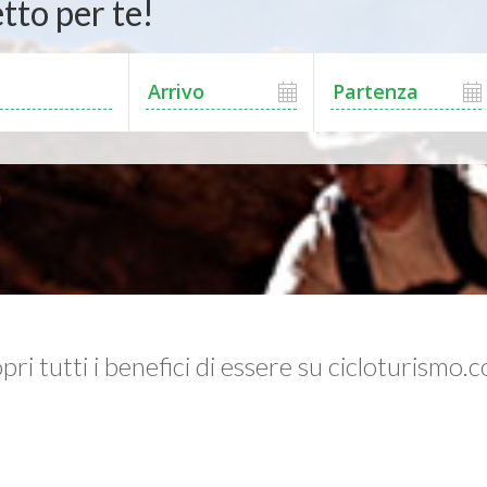
tto per te!
pri tutti i benefici di essere su cicloturismo.